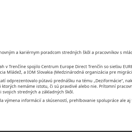
hovným a kariérnym poradcom stredných škôl a pracovníkov s mlá
ah v Trenčíne spojilo Centrum Europe Direct Trenčín so sieťou EUR
kcia Mládež
, a
IOM Slovakia
(Medzinárodná organizácia pre migráci
atí odprezentovalo pútavú prednášku na tému „Deziformácie“, nak
ktorých nemáme istotu, či sú pravdivé alebo nie. Prítomní pracovn
 svojich stredných a základných škôl.
la výmena informácií a skúseností, prehlbovanie spolupráce ale aj