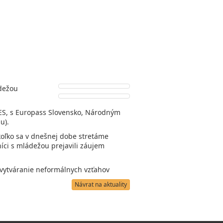
dežou
ES, s
Europass Slovensko
,
Národným
u).
oľko sa v dnešnej dobe stretáme
íci s mládežou prejavili záujem
 vytváranie neformálnych vzťahov
Návrat na aktuality